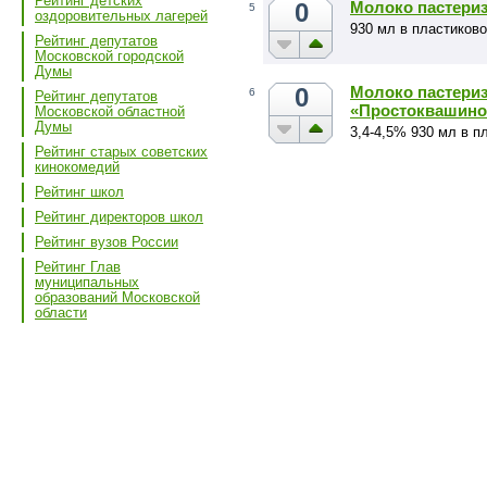
Рейтинг детских
0
Молоко пастери
5
оздоровительных лагерей
930 мл в пластиков
Рейтинг депутатов
Московской городской
Думы
0
Молоко пастери
6
Рейтинг депутатов
«Простоквашино
Московской областной
Думы
3,4-4,5% 930 мл в п
Рейтинг старых советских
кинокомедий
Рейтинг школ
Рейтинг директоров школ
Рейтинг вузов России
Рейтинг Глав
муниципальных
образований Московской
области