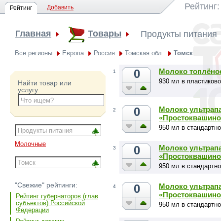
Рейтинг
Добавить
Рейтинг
Главная
Товары
Продукты питания
Все регионы
Европа
Россия
Томская обл.
Томск
0
Молоко топлёно
1
930 мл в пластиков
Найти товар или
услугу
0
Молоко ультрапа
2
«Простоквашино
950 мл в стандартно
Молочные
0
Молоко ультрапа
3
«Простоквашино
950 мл в стандартно
"Свежие" рейтинги:
0
Молоко ультрапа
4
«Простоквашино
Рейтинг губернаторов (глав
субъектов) Российской
950 мл в стандартно
Федерации