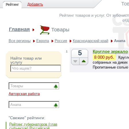
То
Добавить
Рейтинг
Рейтинг товаров и услуг. От зубочис
отд
Главная
Товары
Все регионы
Европа
Россия
Краснодарский край
Анапа
5
Круглое зеркало
1
8 000 руб.
Кругл
Найти товар или
услугу
собранных на диких
Пропитанные солью 
обработке.
Авторская работа
"Свежие" рейтинги:
Рейтинг губернаторов (глав
субъектов) Российской