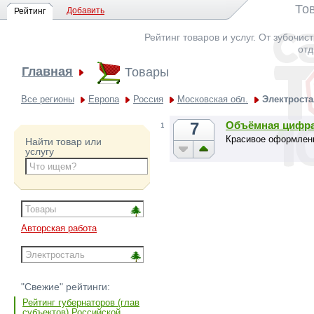
То
Добавить
Рейтинг
Рейтинг товаров и услуг. От зубочис
отд
Главная
Товары
Все регионы
Европа
Россия
Московская обл.
Электрост
7
Объёмная цифра
1
Красивое оформлени
Найти товар или
услугу
Авторская работа
"Свежие" рейтинги:
Рейтинг губернаторов (глав
субъектов) Российской