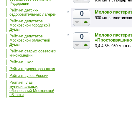
950 мл в стандартно
Федерации
Рейтинг детских
0
Молоко пастери
5
оздоровительных лагерей
930 мл в пластиков
Рейтинг депутатов
Московской городской
Думы
0
Молоко пастери
6
Рейтинг депутатов
«Простоквашино
Московской областной
Думы
3,4-4,5% 930 мл в п
Рейтинг старых советских
кинокомедий
Рейтинг школ
Рейтинг директоров школ
Рейтинг вузов России
Рейтинг Глав
муниципальных
образований Московской
области