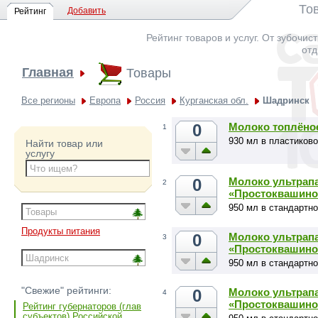
То
Добавить
Рейтинг
Рейтинг товаров и услуг. От зубочис
отд
Главная
Товары
Все регионы
Европа
Россия
Курганская обл.
Шадринск
0
Молоко топлёно
1
930 мл в пластиков
Найти товар или
услугу
0
Молоко ультрапа
2
«Простоквашино
950 мл в стандартно
Продукты питания
0
Молоко ультрапа
3
«Простоквашино
950 мл в стандартно
"Свежие" рейтинги:
0
Молоко ультрапа
4
«Простоквашино
Рейтинг губернаторов (глав
субъектов) Российской