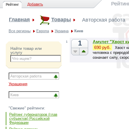
Рейтин
Добавить
Рейтинг
Главная
Товары
Авторская работа
Все регионы
Европа
Украина
Киев
1
Амулет "Хвост ки
1
690 руб.
Хвост к
Найти товар или
услугу
человека с природо
означает силу, скор
чувственность.
Украшения
"Свежие" рейтинги:
Рейтинг губернаторов (глав
субъектов) Российской
Федерации