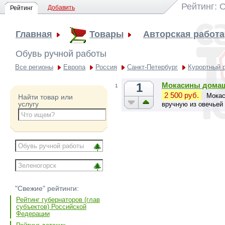
Рейтинг: 
Добавить
Рейтинг
Главная
Товары
Авторская работа
Обувь ручной работы
Все регионы
Европа
Россия
Санкт-Петербург
Курортный 
1
Мокасины домаш
1
2 500 руб.
Мокас
Найти товар или
услугу
вручную из овечьей 
"Свежие" рейтинги:
Рейтинг губернаторов (глав
субъектов) Российской
Федерации