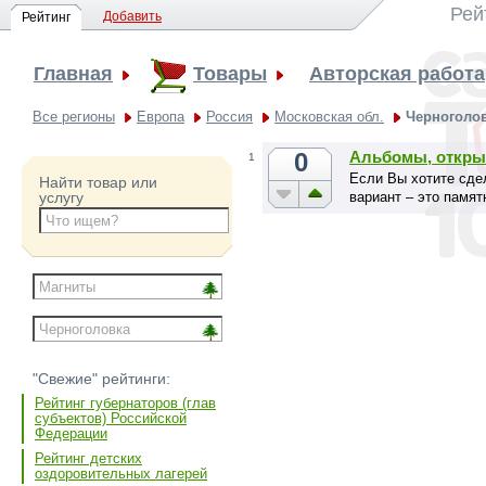
Рей
Добавить
Рейтинг
Главная
Товары
Авторская работа
Все регионы
Европа
Россия
Московская обл.
Черноголо
0
Альбомы, откры
1
Если Вы хотите сде
Найти товар или
вариант – это памят
услугу
"Свежие" рейтинги:
Рейтинг губернаторов (глав
субъектов) Российской
Федерации
Рейтинг детских
оздоровительных лагерей