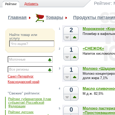
Рейтинг:
Добавить
Рейтинг
Главная
Товары
Продукты питани
2
Мороженое «Кор
1
Пломбир в вафельном
Найти товар или
услугу
1
«СНЕЖОК»
2
Напиток кисломолоч
1
Молоко «Шадрин
3
Молоко концентриро
Санкт-Петербург
доля жира 7,1%
Краснодарский край
0
Масло сливочно
4
"Свежие" рейтинги:
М.д.ж. 82,5%
Рейтинг губернаторов (глав
субъектов) Российской
Федерации
0
Молоко пастери
5
Рейтинг детских
«Простоквашино