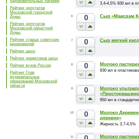
оздоровительных лагерей
3,4-4,5% 930 мл в п
Рейтинг депутатов
Московской городской
0
Сыр «Маасдам К
6
Думы
Рейтинг депутатов
Московской областной
Думы
Рейтинг старых советских
0
Сыр мягкий кис
7
кинокомедий
Рейтинг школ
Рейтинг директоров школ
0
Молоко пастери
8
Рейтинг вузов России
930 мл в пластиков
Рейтинг Глав
муниципальных
образований Московской
области
0
Молоко ультрапа
9
«Простоквашино
950 мл в стандартно
0
Молоко Деревен
10
деревне»
Жирность 3,7-4,5%
0
Молоко пастериз
11