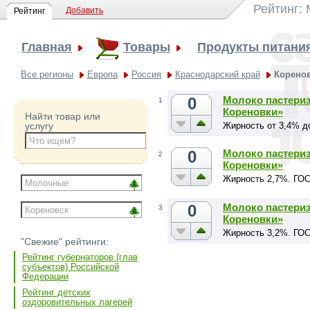
Рейтинг:
Добавить
Рейтинг
Главная
Товары
Продукты питани
Все регионы
Европа
Россия
Краснодарский край
Корено
0
Молоко пастериз
1
Кореновки»
Найти товар или
Жирность от 3,4% д
услугу
0
Молоко пастериз
2
Кореновки»
Жирность 2,7%. ГОС
0
Молоко пастериз
3
Кореновки»
Жирность 3,2%. ГОС
"Свежие" рейтинги:
Рейтинг губернаторов (глав
субъектов) Российской
Федерации
Рейтинг детских
оздоровительных лагерей