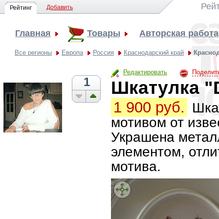
Рей
Добавить
Рейтинг
Главная
Товары
Авторская работа
Все регионы
Европа
Россия
Краснодарский край
Красно
Редактировать
Поделит
1
Шкатулка "D
1 900 руб.
Шка
мотивом от изве
Украшена метал
элементом, отли
мотива.