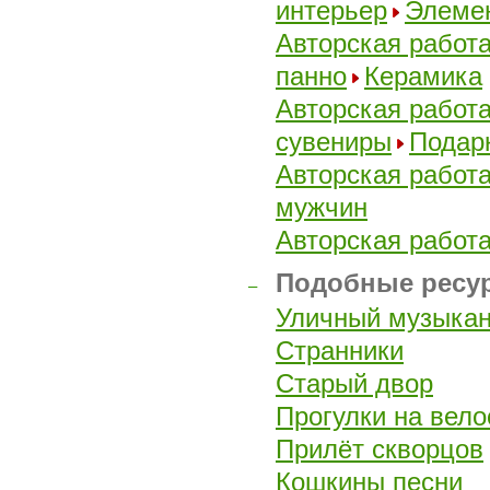
интерьер
Элеме
Авторская работ
панно
Керамика
Авторская работ
сувениры
Подар
Авторская работ
мужчин
Авторская работ
Подобные ресур
–
Уличный музыкан
Странники
Старый двор
Прогулки на вел
Прилёт скворцов
Кошкины песни