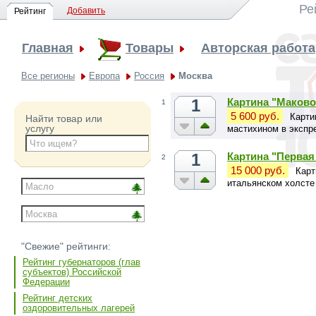
Ре
Добавить
Рейтинг
Главная
Товары
Авторская работа
Все регионы
Европа
Россия
Москва
1
Картина "Маково
1
5 600 руб.
Карти
Найти товар или
услугу
мастихином в экспр
1
Картина "Перва
2
15 000 руб.
Карт
итальянском холсте
"Свежие" рейтинги:
Рейтинг губернаторов (глав
субъектов) Российской
Федерации
Рейтинг детских
оздоровительных лагерей