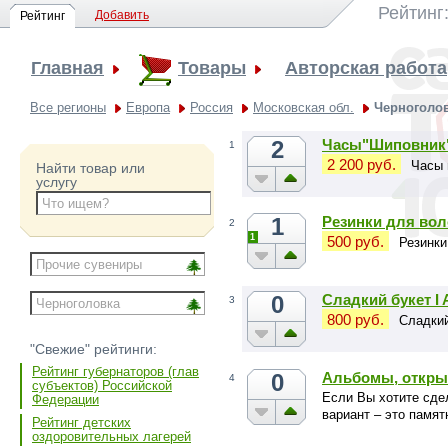
Рейтинг
Добавить
Рейтинг
Главная
Товары
Авторская работа
Все регионы
Европа
Россия
Московская обл.
Черноголо
2
Часы"Шиповник
1
2 200 руб.
Часы 
Найти товар или
услугу
1
Резинки для вол
2
1
500 руб.
Резинки
0
Сладкий букет I 
3
800 руб.
Сладкий
"Свежие" рейтинги:
Рейтинг губернаторов (глав
0
Альбомы, откры
4
субъектов) Российской
Если Вы хотите сде
Федерации
вариант – это памят
Рейтинг детских
оздоровительных лагерей