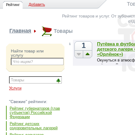
То
Добавить
Рейтинг
Рейтинг товаров и услуг. От зубочис
отд
Главная
Товары
1
Путёвка в футбо
1
детского лагеря
Найти товар или
«Орлёнок»)
услугу
Окунуться в атмосф
звёздами Спартака,
лагерной смены Орл
Услуги
"Свежие" рейтинги:
Рейтинг губернаторов (глав
субъектов) Российской
Федерации
Рейтинг детских
оздоровительных лагерей
Рейтинг депутатов