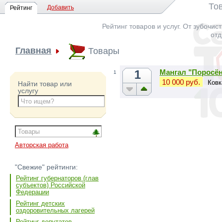
То
Добавить
Рейтинг
Рейтинг товаров и услуг. От зубочис
отд
Главная
Товары
1
Мангал "Поросё
1
10 000 руб.
Ковк
Найти товар или
услугу
Авторская работа
"Свежие" рейтинги:
Рейтинг губернаторов (глав
субъектов) Российской
Федерации
Рейтинг детских
оздоровительных лагерей
Рейтинг депутатов