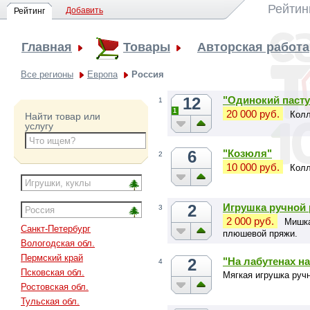
Рейтин
Добавить
Рейтинг
Главная
Товары
Авторская работа
Все регионы
Европа
Россия
12
"Одинокий пасту
1
1
20 000 руб.
Колл
Найти товар или
услугу
6
"Козюля"
2
10 000 руб.
Колл
2
Игрушка ручной
3
2 000 руб.
Мишка
Санкт-Петербург
плюшевой пряжи.
Вологодская обл.
Пермский край
2
"На лабутенах на
4
Псковская обл.
Мягкая игрушка руч
Ростовская обл.
Тульская обл.