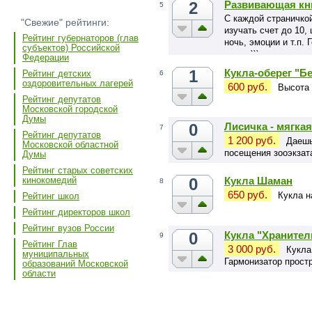
2
Развивающая кн
5
С каждой страничкой
"Свежие" рейтинги:
изучать счет до 10, 
Рейтинг губернаторов (глав
ночь, эмоции и т.п.
субъектов) Российской
пищат)))
Федерации
1
Кукла-оберег "Б
Рейтинг детских
6
оздоровительных лагерей
600 руб.
Высота 
Рейтинг депутатов
Московской городской
Думы
0
Лисичка - мягка
7
Рейтинг депутатов
1 200 руб.
Даешь
Московской областной
посещения зооэкзат
Думы
Рейтинг старых советских
0
Кукла Шаман
кинокомедий
8
650 руб.
Кукла н
Рейтинг школ
Рейтинг директоров школ
Рейтинг вузов России
0
Кукла "Хранител
9
Рейтинг Глав
3 000 руб.
Кукла
муниципальных
Гармонизатор прост
образований Московской
области