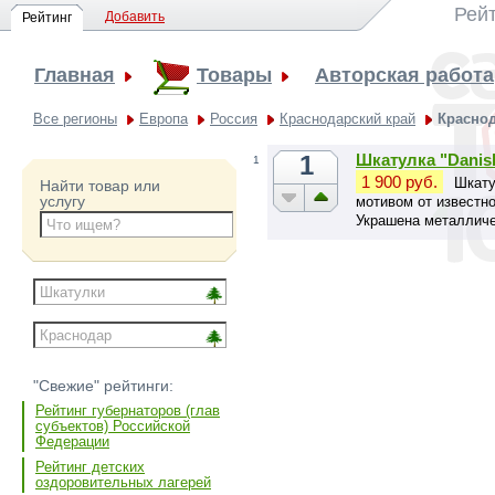
Рей
Добавить
Рейтинг
Главная
Товары
Авторская работа
Все регионы
Европа
Россия
Краснодарский край
Красно
1
Шкатулка "Danish
1
1 900 руб.
Шкату
Найти товар или
услугу
мотивом от известно
Украшена металличе
отлитым вручную и 
"Свежие" рейтинги:
Рейтинг губернаторов (глав
субъектов) Российской
Федерации
Рейтинг детских
оздоровительных лагерей