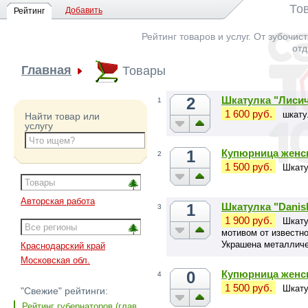
То
Добавить
Рейтинг
Рейтинг товаров и услуг. От зубочис
отд
Главная
Товары
2
Шкатулка "Лиси
1
1 600 руб.
шкату
Найти товар или
услугу
1
Купюрница женс
2
1 500 руб.
Шкату
Авторская работа
1
Шкатулка "Danish
3
1 900 руб.
Шкату
мотивом от известно
Украшена металличе
Краснодарский край
отлитым вручную и 
Московская обл.
0
Купюрница женск
4
1 500 руб.
Шкату
"Свежие" рейтинги:
Рейтинг губернаторов (глав