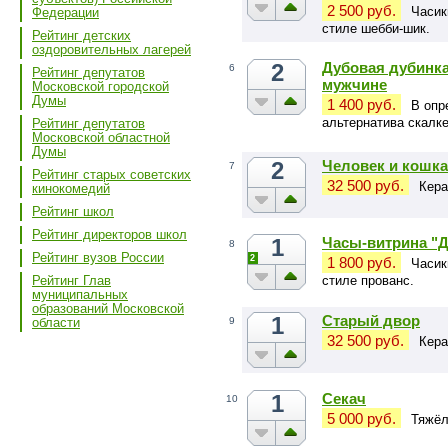
2 500 руб.
Часик
Федерации
стиле шебби-шик.
Рейтинг детских
оздоровительных лагерей
2
Дубовая дубинка
6
Рейтинг депутатов
мужчине
Московской городской
Думы
1 400 руб.
В опр
альтернатива скалке
Рейтинг депутатов
Московской областной
сковородке.
Думы
2
Человек и кошка
7
Рейтинг старых советских
32 500 руб.
Кера
кинокомедий
Рейтинг школ
Рейтинг директоров школ
1
Часы-витрина "Д
8
Рейтинг вузов России
2
1 800 руб.
Часик
стиле прованс.
Рейтинг Глав
муниципальных
образований Московской
1
Старый двор
9
области
32 500 руб.
Кера
1
Секач
10
5 000 руб.
Тяжёл