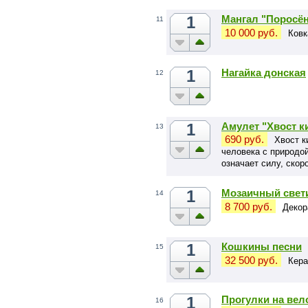
1
Мангал "Поросё
11
10 000 руб.
Ковк
1
Нагайка донская
12
1
Амулет "Хвост ки
13
690 руб.
Хвост к
человека с природо
означает силу, скор
чувственность.
1
Мозаичный свет
14
8 700 руб.
Декор
1
Кошкины песни
15
32 500 руб.
Кера
1
Прогулки на вел
16