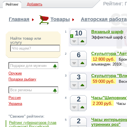
Рейтинг: 
Добавить
Рейтинг
Главная
Товары
Авторская работа
10
Вязаный шарф
1
2
Эффектный шарф с
Найти товар или
услугу
6
Скульптура "Авт
2
12 800 руб.
Брон
альмандин. 2010г.
Оружие
3
Скульптура "Вл
3
Подарки рыбаку
59 000 руб.
Весн
2
Часы"Шиповник
Россия
4
2 200 руб.
Часы 
Украина
"Свежие" рейтинги:
2
Часы интерьерн
5
Рейтинг губернаторов (глав
утренних роз"
субъектов) Российской