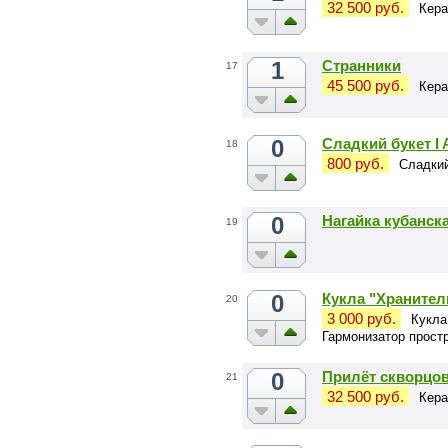
32 500 руб.
Кера
1
Странники
17
45 500 руб.
Кера
0
Сладкий букет I 
18
800 руб.
Сладкий
0
Нагайка кубанск
19
0
Кукла "Хранител
20
3 000 руб.
Кукла
Гармонизатор прост
0
Прилёт скворцо
21
32 500 руб.
Кера