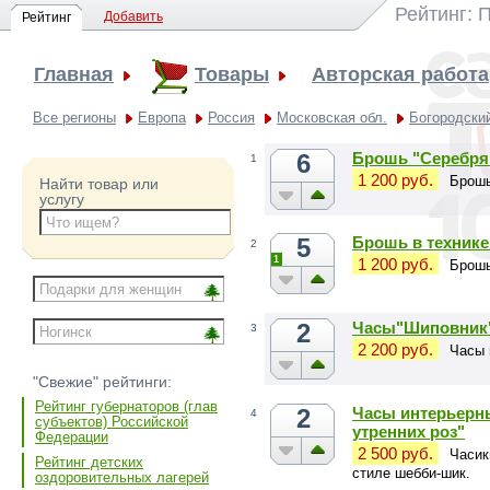
Рейтинг: 
Добавить
Рейтинг
Главная
Товары
Авторская работа
Все регионы
Европа
Россия
Московская обл.
Богородский
6
Брошь "Серебря
1
1 200 руб.
Брошь
Найти товар или
услугу
5
Брошь в технике
2
1
1 200 руб.
Брошь
2
Часы"Шиповник
3
2 200 руб.
Часы 
"Свежие" рейтинги:
Рейтинг губернаторов (глав
2
Часы интерьерн
4
субъектов) Российской
утренних роз"
Федерации
2 500 руб.
Часик
Рейтинг детских
стиле шебби-шик.
оздоровительных лагерей