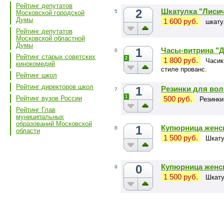
Рейтинг депутатов
2
Шкатулка "Лиси
5
Московской городской
Думы
1 600 руб.
шкату
Рейтинг депутатов
Московской областной
Думы
1
Часы-витрина "Д
6
Рейтинг старых советских
2
1 800 руб.
Часик
кинокомедий
стиле прованс.
Рейтинг школ
Рейтинг директоров школ
1
Резинки для вол
7
1
Рейтинг вузов России
500 руб.
Резинки
Рейтинг Глав
муниципальных
образований Московской
1
Купюрница женс
8
области
1 500 руб.
Шкату
0
Купюрница женск
9
1 500 руб.
Шкату