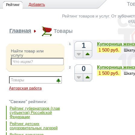
То
Добавить
Рейтинг
Рейтинг товаров и услуг. От зубочис
отд
Главная
Товары
1
Купюрница женс
1
1 500 руб.
Шкату
Найти товар или
услугу
0
Купюрница женск
2
1 500 руб.
Шкату
Авторская работа
"Свежие" рейтинги:
Рейтинг губернаторов (глав
субъектов) Российской
Федерации
Рейтинг детских
оздоровительных лагерей
Рейтинг депутатов