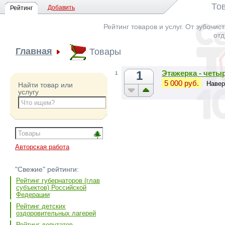
То
Добавить
Рейтинг
Рейтинг товаров и услуг. От зубочис
отд
Главная
Товары
1
Этажерка - четыр
1
5 000 руб.
Навер
Найти товар или
услугу
Авторская работа
"Свежие" рейтинги:
Рейтинг губернаторов (глав
субъектов) Российской
Федерации
Рейтинг детских
оздоровительных лагерей
Рейтинг депутатов