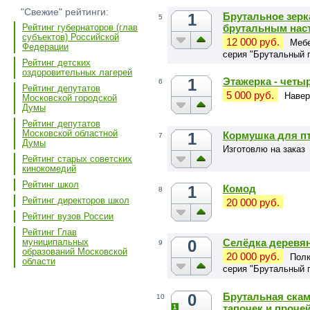
"Свежие" рейтинги:
1
Брутальное зерк
5
брутальным нас
Рейтинг губернаторов (глав
субъектов) Российской
12 000 руб.
Мебе
Федерации
серия "Брутальный 
Рейтинг детских
оздоровительных лагерей
1
Этажерка - четыр
6
Рейтинг депутатов
5 000 руб.
Навер
Московской городской
Думы
Рейтинг депутатов
Московской областной
1
Кормушка для п
7
Думы
Изготовлю на заказ
Рейтинг старых советских
кинокомедий
Рейтинг школ
1
Комод
8
Рейтинг директоров школ
20 000 руб.
Рейтинг вузов России
Рейтинг Глав
0
Селёдка деревян
муниципальных
9
образований Московской
20 000 руб.
Полк
области
серия "Брутальный 
0
Брутальная ска
10
тапочек и проче
1