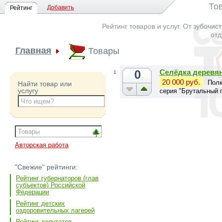
То
Добавить
Рейтинг
Рейтинг товаров и услуг. От зубочис
отд
Главная
Товары
0
Селёдка деревян
1
20 000 руб.
Полк
Найти товар или
услугу
серия "Брутальный 
Авторская работа
"Свежие" рейтинги:
Рейтинг губернаторов (глав
субъектов) Российской
Федерации
Рейтинг детских
оздоровительных лагерей
Рейтинг депутатов