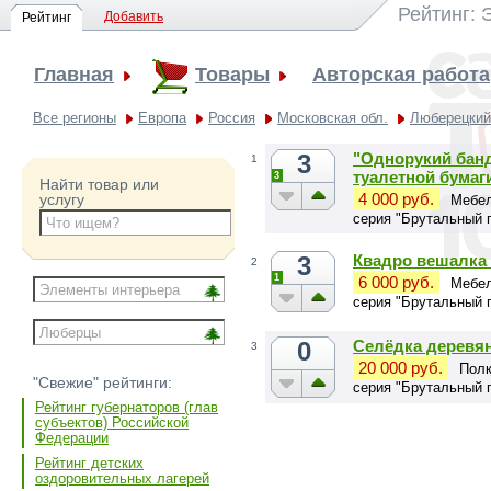
Рейтинг: 
Добавить
Рейтинг
Главная
Товары
Авторская работа
Все регионы
Европа
Россия
Московская обл.
Люберецкий
3
"Однорукий банд
1
туалетной бумаг
3
Найти товар или
4 000 руб.
услугу
Мебел
серия "Брутальный 
3
Квадро вешалка 
2
1
6 000 руб.
Мебел
серия "Брутальный 
0
Селёдка деревян
3
20 000 руб.
Полк
"Свежие" рейтинги:
серия "Брутальный 
Рейтинг губернаторов (глав
субъектов) Российской
Федерации
Рейтинг детских
оздоровительных лагерей