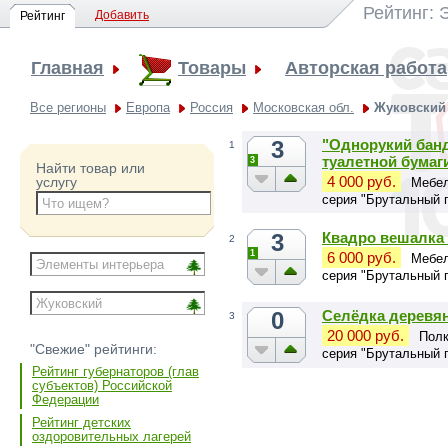
Рейтинг: 
Добавить
Рейтинг
Главная
Товары
Авторская работа
Все регионы
Европа
Россия
Московская обл.
Жуковский
3
"Однорукий банд
1
туалетной бумаг
3
Найти товар или
4 000 руб.
услугу
Мебел
серия "Брутальный 
3
Квадро вешалка 
2
1
6 000 руб.
Мебел
серия "Брутальный 
0
Селёдка деревян
3
20 000 руб.
Полк
"Свежие" рейтинги:
серия "Брутальный 
Рейтинг губернаторов (глав
субъектов) Российской
Федерации
Рейтинг детских
оздоровительных лагерей