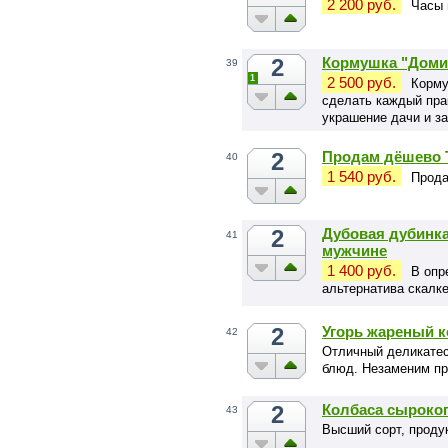
2 200 руб.
Часы 
2
Кормушка "Домик
39
1
2 500 руб.
Корму
сделать каждый прак
украшение дачи и за
2
Продам дёшево 
40
1 540 руб.
Прода
2
Дубовая дубинка
41
мужчине
1 400 руб.
В опр
альтернатива скалке
сковородке.
2
Угорь жареный к
42
Отличный деликатес
блюд. Незаменим пр
2
Колбаса сыроко
43
Высший сорт, продук