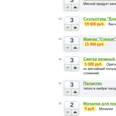
Мясной продукт кат
3
Скульптура "Вл
28
59 000 руб.
Весн
3
Мангал "Сундук"
29
15 000 руб.
3
Свитер вязаный 
30
5 000 руб.
Ориги
из мягчайшей полуш
сложений.
3
Палантин
31
тепло в любую пого
2
Мочалки для пос
32
5 руб.
Мочалки