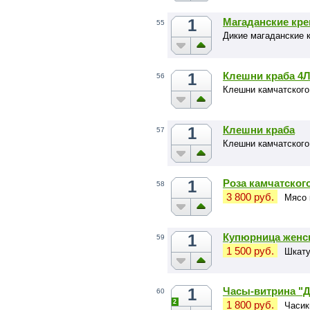
1
Магаданские кре
55
Дикие магаданские к
1
Клешни краба 4
56
Клешни камчатского
1
Клешни краба
57
Клешни камчатского
1
Роза камчатског
58
3 800 руб.
Мясо 
1
Купюрница женс
59
1 500 руб.
Шкату
1
Часы-витрина "Д
60
2
1 800 руб.
Часик