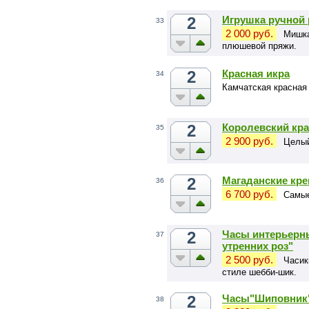
2
Игрушка ручной
33
2 000 руб.
Мишка
плюшевой пряжи.
2
Красная икра
34
Камчатская красная
2
Королевский кр
35
2 900 руб.
Целый
2
Магаданские кре
36
6 700 руб.
Самые
2
Часы интерьерн
37
утренних роз"
2 500 руб.
Часик
стиле шебби-шик.
2
Часы"Шиповник
38