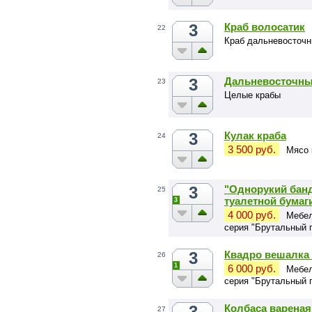
3
Краб волосатик
22
Краб дальневосточ
3
Дальневосточны
23
Целые крабы
3
Кулак краба
24
3 500 руб.
Мясо 
3
"Однорукий банд
25
туалетной бумаг
3
4 000 руб.
Мебел
серия "Брутальный 
3
Квадро вешалка 
26
1
6 000 руб.
Мебел
серия "Брутальный 
3
Колбаса вареная
27