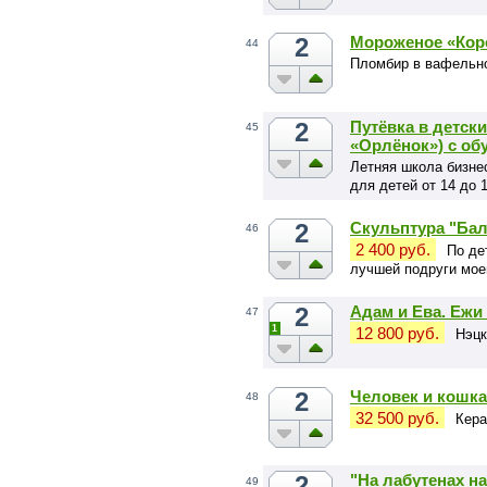
2
Мороженое «Кор
44
Пломбир в вафельном
2
Путёвка в детск
45
«Орлёнок») с об
Летняя школа бизне
для детей от 14 до 
2
Скульптура "Ба
46
2 400 руб.
По де
лучшей подруги мое
2
Адам и Ева. Ежи
47
1
12 800 руб.
Нэцк
2
Человек и кошка
48
32 500 руб.
Кера
2
"На лабутенах на
49