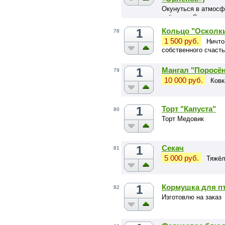
Окунуться в атмосф
звёздами Спартака,
лагерной смены Орл
1
Кольцо "Осколк
78
1 500 руб.
Ничто
собственного счасть
1
Мангал "Поросё
79
10 000 руб.
Ковк
1
Торт "Капуста"
80
Торт Медовик
1
Секач
81
5 000 руб.
Тяжёл
1
Кормушка для п
82
Изготовлю на заказ