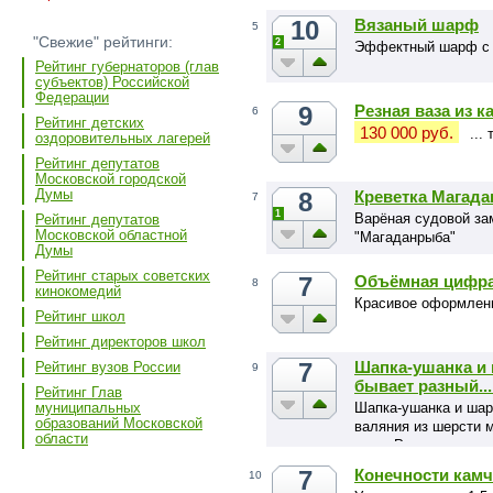
10
Вязаный шарф
5
"Свежие" рейтинги:
2
Эффектный шарф с
Рейтинг губернаторов (глав
субъектов) Российской
Федерации
9
Резная ваза из к
6
Рейтинг детских
130 000 руб.
...
оздоровительных лагерей
Рейтинг депутатов
Московской городской
Думы
8
Креветка Магада
7
1
Варёная судовой зам
Рейтинг депутатов
Московской областной
"Магаданрыба"
Думы
Рейтинг старых советских
7
Объёмная цифра
8
кинокомедий
Красивое оформлени
Рейтинг школ
Рейтинг директоров школ
7
Шапка-ушанка и
Рейтинг вузов России
9
бывает разный...
Рейтинг Глав
Шапка-ушанка и шар
муниципальных
образований Московской
валяния из шерсти 
области
овец. Ручное краше
7
Конечности камч
10