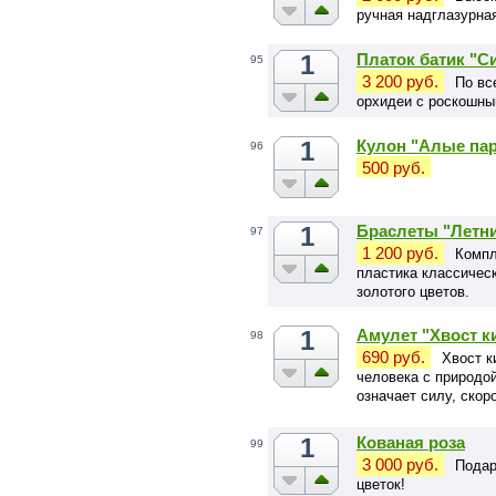
ручная надглазурна
1
Платок батик "С
95
3 200 руб.
По вс
орхидеи с роскошны
1
Кулон "Алые пар
96
500 руб.
1
Браслеты "Летни
97
1 200 руб.
Компл
пластика классическ
золотого цветов.
1
Амулет "Хвост ки
98
690 руб.
Хвост к
человека с природо
означает силу, скор
чувственность.
1
Кованая роза
99
3 000 руб.
Подар
цветок!