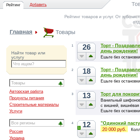
То
Добавить
Рейтинг
Рейтинг товаров и услуг. От зубочис
отд
Главная
Товары
26
Торт - Поздравл
1
день рождения!
Найти товар или
Ешьте без остановки
услугу
18
Торт - Поздравл
2
день рождения!
Ешьте без остановки
Авторская работа
13
Торт для покори
3
Продукты питания
Ванильный шифоновы
Строительные материалы
с вишней, вишнёвая 
Ешьте без остановки
Услуги
12
"Одинокий пасту
4
1
20 000 руб.
Колл
Россия
Украина