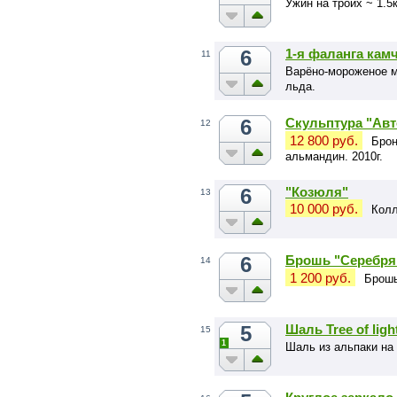
Ужин на троих ~ 1.5к
6
1-я фаланга кам
11
Варёно-мороженое мя
льда.
6
Скульптура "Авт
12
12 800 руб.
Брон
альмандин. 2010г.
6
"Козюля"
13
10 000 руб.
Колл
6
Брошь "Серебря
14
1 200 руб.
Брошь
5
Шаль Tree of lig
15
1
Шаль из альпаки на