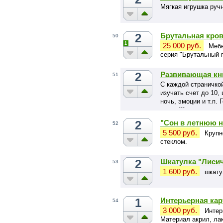
Мягкая игрушка руч
2
Брутальная крова
50
1
25 000 руб.
Мебе
серия "Брутальный 
2
Развивающая кн
51
С каждой страничкой
изучать счет до 10, 
ночь, эмоции и т.п.
пищат)))
2
"Сон в летнюю 
52
5 500 руб.
Крупн
стеклом.
2
Шкатулка "Лиси
53
1 600 руб.
шкату
1
Интерьерная кар
54
3 000 руб.
Интер
Материал акрил, лак