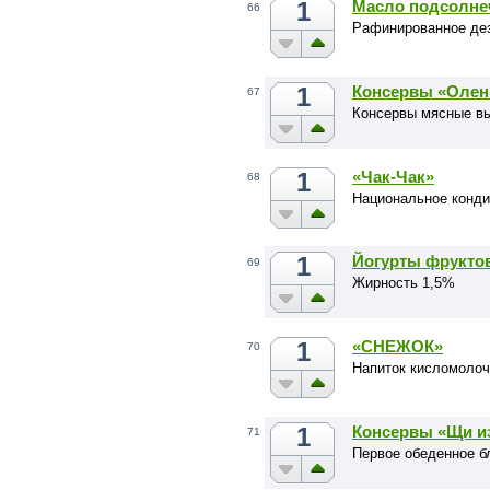
1
Масло подсолне
66
Рафинированное де
1
Консервы «Олен
67
Консервы мясные вы
1
«Чак-Чак»
68
Национальное конди
1
Йогурты фрукто
69
Жирность 1,5%
1
«СНЕЖОК»
70
Напиток кисломолоч
1
Консервы «Щи из
71
Первое обеденное 