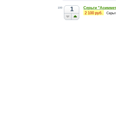
1
Серьги "Асиммет
100
2 100 руб.
Серьг