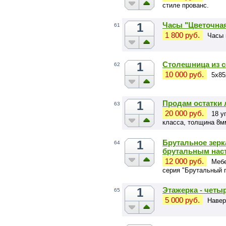
стиле прованс.
1
Часы "Цветочна
61
1 800 руб.
Часы 
1
Столешница из 
62
10 000 руб.
5х85
1
Продам остатки
63
20 000 руб.
18 у
класса, толщина 8м
1
Брутальное зерк
64
брутальным нас
12 000 руб.
Мебе
серия "Брутальный 
1
Этажерка - четыр
65
5 000 руб.
Навер