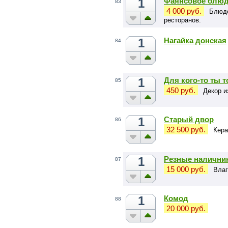
1
Фаянсовое блюд
83
4 000 руб.
Блюдо
ресторанов.
1
Нагайка донская
84
1
Для кого-то ты 
85
450 руб.
Декор и
1
Старый двор
86
32 500 руб.
Кера
1
Резные налични
87
15 000 руб.
Влаг
1
Комод
88
20 000 руб.