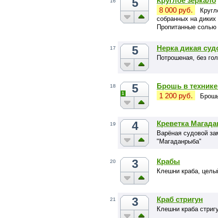
5
Круглое зеркало
16
8 000 руб.
Кругл
собранных на диких
Пропитанные солью 
обработке.
5
Нерка дикая суд
17
Потрошеная, без го
5
Брошь в технике
18
1
1 200 руб.
Брошь
4
Креветка Магада
19
Варёная судовой зам
"Магаданрыба"
3
Крабы
20
Клешни краба, целы
3
Краб стригун
21
Клешни краба стриг