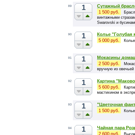
1
Сутажный брасл
89
1 500 руб.
Брасл
винтажными стразам
Swarovski и бусина
1
Колье "Голубая 
90
5 000 руб.
Колье
1
Мокасины домаш
91
2 500 руб.
Мокас
вручную из овечьей 
1
Картина "Маково
92
5 600 руб.
Карти
мастихином в экспр
1
"Цветочная фант
93
1 500 руб.
Колье
1
Чайная пара Роз
94
2 600 руб.
Высок