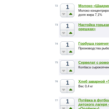
1
Молоко «Шадрин
72
Молоко концентриро
доля жира 7,1%
1
Настойка горька
73
орешках»
1
Горбуша горячег
74
Прооизводства рыбо
1
Сервелат с ром
75
Колбаса сырокопчен
1
Хлеб заварной 
76
Вес 0,4 кг
1
Путёвка в футбо
77
детского лагеря
«Орлёнок»)