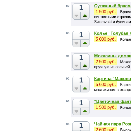
1
Сутажный брасл
89
1 500 руб.
Брасл
винтажными стразам
Swarovski и бусина
1
Колье "Голубая 
90
5 000 руб.
Колье
1
Мокасины домаш
91
2 500 руб.
Мокас
вручную из овечьей 
1
Картина "Маково
92
5 600 руб.
Карти
мастихином в экспр
1
"Цветочная фант
93
1 500 руб.
Колье
1
Чайная пара Роз
94
2 600 руб.
Высок