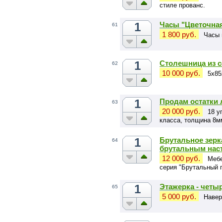
стиле прованс.
1
Часы "Цветочна
61
1 800 руб.
Часы 
1
Столешница из 
62
10 000 руб.
5х85
1
Продам остатки
63
20 000 руб.
18 у
класса, толщина 8м
1
Брутальное зерк
64
брутальным нас
12 000 руб.
Мебе
серия "Брутальный 
1
Этажерка - четыр
65
5 000 руб.
Навер