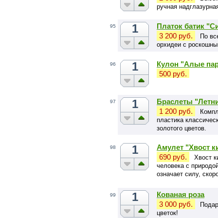
ручная надглазурна
1
Платок батик "С
95
3 200 руб.
По вс
орхидеи с роскошны
1
Кулон "Алые пар
96
500 руб.
1
Браслеты "Летни
97
1 200 руб.
Компл
пластика классическ
золотого цветов.
1
Амулет "Хвост ки
98
690 руб.
Хвост к
человека с природо
означает силу, скор
чувственность.
1
Кованая роза
99
3 000 руб.
Подар
цветок!