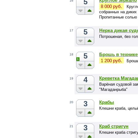
5
Круглое зеркало
16
8 000 руб.
Кругл
собранных на диких
Пропитанные солью 
обработке.
5
Нерка дикая суд
17
Потрошеная, без го
5
Брошь в технике
18
1
1 200 руб.
Брошь
4
Креветка Магада
19
Варёная судовой зам
"Магаданрыба"
3
Крабы
20
Клешни краба, целы
3
Краб стригун
21
Клешни краба стриг