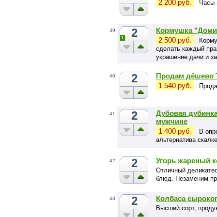
2 200 руб.
Часы 
2
Кормушка "Домик
39
1
2 500 руб.
Корму
сделать каждый прак
украшение дачи и за
2
Продам дёшево 
40
1 540 руб.
Прода
2
Дубовая дубинка
41
мужчине
1 400 руб.
В опр
альтернатива скалке
сковородке.
2
Угорь жареный к
42
Отличный деликатес
блюд. Незаменим пр
2
Колбаса сыроко
43
Высший сорт, продук