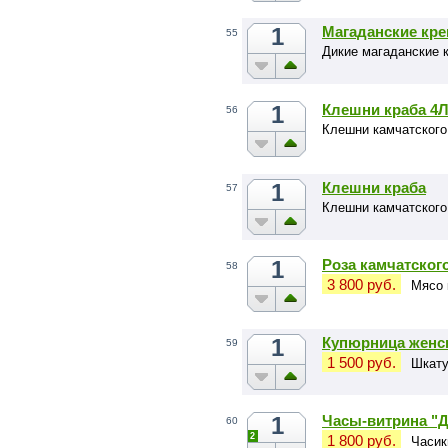
1
Магаданские кре
55
Дикие магаданские к
1
Клешни краба 4
56
Клешни камчатского
1
Клешни краба
57
Клешни камчатского
1
Роза камчатског
58
3 800 руб.
Мясо 
1
Купюрница женс
59
1 500 руб.
Шкату
1
Часы-витрина "Д
60
2
1 800 руб.
Часик