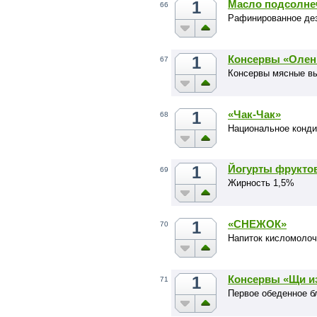
1
Масло подсолне
66
Рафинированное де
1
Консервы «Олен
67
Консервы мясные вы
1
«Чак-Чак»
68
Национальное конди
1
Йогурты фрукто
69
Жирность 1,5%
1
«СНЕЖОК»
70
Напиток кисломолоч
1
Консервы «Щи из
71
Первое обеденное 