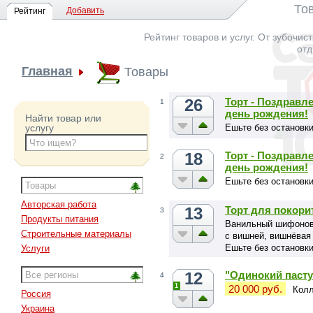
То
Добавить
Рейтинг
Рейтинг товаров и услуг. От зубочис
отд
Главная
Товары
26
Торт - Поздравл
1
день рождения!
Найти товар или
Ешьте без остановки
услугу
18
Торт - Поздравл
2
день рождения!
Ешьте без остановки
Авторская работа
13
Торт для покори
3
Продукты питания
Ванильный шифоновы
Строительные материалы
с вишней, вишнёвая 
Ешьте без остановки
Услуги
12
"Одинокий пасту
4
1
20 000 руб.
Колл
Россия
Украина