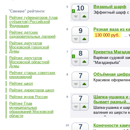
10
Вязаный шарф
5
"Свежие" рейтинги:
2
Эффектный шарф с
Рейтинг губернаторов (глав
субъектов) Российской
Федерации
9
Резная ваза из к
6
Рейтинг детских
130 000 руб.
...
оздоровительных лагерей
Рейтинг депутатов
Московской городской
Думы
8
Креветка Магада
7
1
Варёная судовой зам
Рейтинг депутатов
Московской областной
"Магаданрыба"
Думы
Рейтинг старых советских
7
Объёмная цифра
8
кинокомедий
Красивое оформлени
Рейтинг школ
Рейтинг директоров школ
7
Шапка-ушанка и
Рейтинг вузов России
9
бывает разный...
Рейтинг Глав
Шапка-ушанка и шар
муниципальных
образований Московской
валяния из шерсти 
области
овец. Ручное краше
7
Конечности камч
10