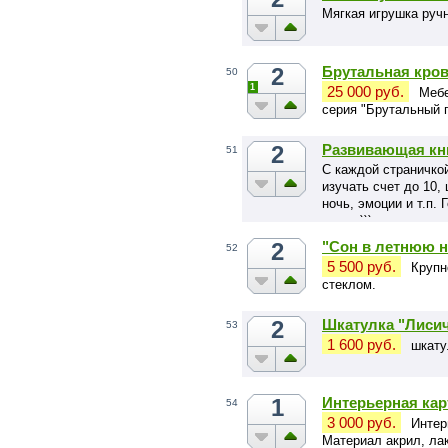
Мягкая игрушка руч
2
Брутальная крова
50
1
25 000 руб.
Мебе
серия "Брутальный 
2
Развивающая кн
51
С каждой страничкой
изучать счет до 10, 
ночь, эмоции и т.п.
пищат)))
2
"Сон в летнюю 
52
5 500 руб.
Крупн
стеклом.
2
Шкатулка "Лиси
53
1 600 руб.
шкату
1
Интерьерная кар
54
3 000 руб.
Интер
Материал акрил, лак