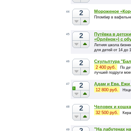
2
Мороженое «Кор
44
Пломбир в вафельном
2
Путёвка в детск
45
«Орлёнок») с об
Летняя школа бизне
для детей от 14 до 
2
Скульптура "Ба
46
2 400 руб.
По де
лучшей подруги мое
2
Адам и Ева. Ежи
47
1
12 800 руб.
Нэцк
2
Человек и кошка
48
32 500 руб.
Кера
2
"На лабутенах на
49