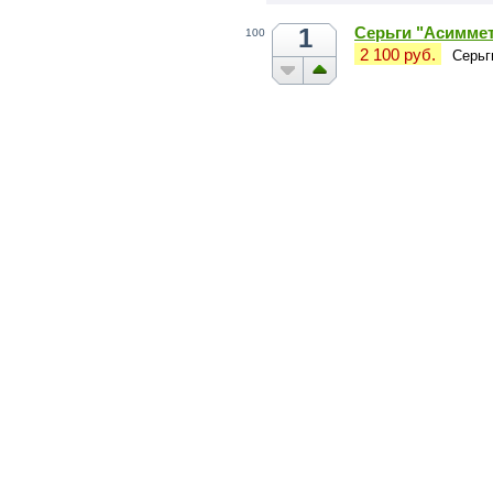
1
Серьги "Асиммет
100
2 100 руб.
Серьг