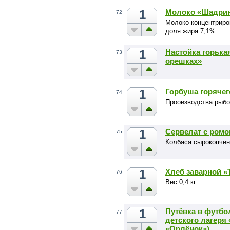
1
Молоко «Шадрин
72
Молоко концентриро
доля жира 7,1%
1
Настойка горька
73
орешках»
1
Горбуша горячег
74
Прооизводства рыбо
1
Сервелат с ром
75
Колбаса сырокопчен
1
Хлеб заварной 
76
Вес 0,4 кг
1
Путёвка в футбо
77
детского лагеря
«Орлёнок»)