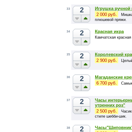
2
Игрушка ручной
33
2 000 руб.
Мишка
плюшевой пряжи.
2
Красная икра
34
Камчатская красная
2
Королевский кр
35
2 900 руб.
Целый
2
Магаданские кре
36
6 700 руб.
Самые
2
Часы интерьерн
37
утренних роз"
2 500 руб.
Часик
стиле шебби-шик.
2
Часы"Шиповник
38