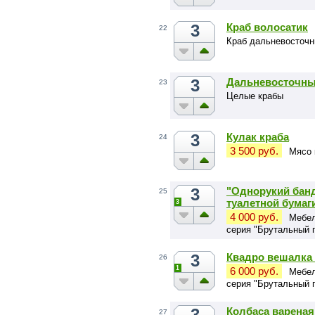
3
Краб волосатик
22
Краб дальневосточ
3
Дальневосточны
23
Целые крабы
3
Кулак краба
24
3 500 руб.
Мясо 
3
"Однорукий банд
25
туалетной бумаг
3
4 000 руб.
Мебел
серия "Брутальный 
3
Квадро вешалка 
26
1
6 000 руб.
Мебел
серия "Брутальный 
3
Колбаса вареная
27