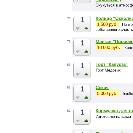
Окунуться в атмосф
звёздами Спартака,
лагерной смены Орл
1
Кольцо "Осколк
78
1 500 руб.
Ничто
собственного счасть
1
Мангал "Поросё
79
10 000 руб.
Ковк
1
Торт "Капуста"
80
Торт Медовик
1
Секач
81
5 000 руб.
Тяжёл
1
Кормушка для п
82
Изготовлю на заказ