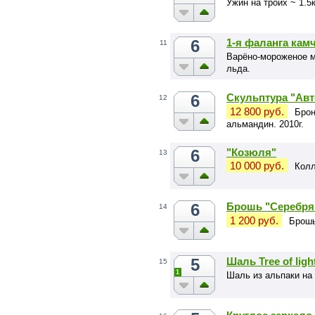
Ужин на троих ~ 1.5к
6
1-я фаланга кам
11
Варёно-мороженое мя
льда.
6
Скульптура "Авт
12
12 800 руб.
Брон
альмандин. 2010г.
6
"Козюля"
13
10 000 руб.
Колл
6
Брошь "Серебря
14
1 200 руб.
Брошь
5
Шаль Tree of lig
15
1
Шаль из альпаки на