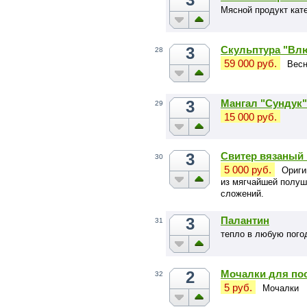
Мясной продукт кат
3
Скульптура "Вл
28
59 000 руб.
Весн
3
Мангал "Сундук"
29
15 000 руб.
3
Свитер вязаный 
30
5 000 руб.
Ориги
из мягчайшей полуш
сложений.
3
Палантин
31
тепло в любую пого
2
Мочалки для пос
32
5 руб.
Мочалки