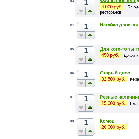
1
Фаянсовое блюд
83
4 000 руб.
Блюдо
ресторанов.
1
Нагайка донская
84
1
Для кого-то ты 
85
450 руб.
Декор и
1
Старый двор
86
32 500 руб.
Кера
1
Резные налични
87
15 000 руб.
Влаг
1
Комод
88
20 000 руб.