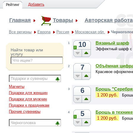
Добавить
Рейтинг
Главная
Товары
Авторская работа
Все регионы
Европа
Россия
Московская обл.
Черноголо
10
Вязаный шарф
1
2
Эффектный шарф с
Найти товар или
услугу
7
Объёмная цифра
2
Красивое оформлени
Магниты
6
Брошь "Серебря
3
Подарки для женщин
1 200 руб.
Брошь
Подарки для мужчин
Подарки к праздникам
Прочие сувениры
5
Брошь в технике
4
1
1 200 руб.
Брошь