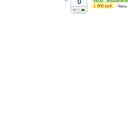
0
Часы "Медвежон
16
1 900 руб.
Часы 