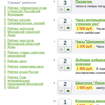
3
Палантин
5
"Свежие" рейтинги:
тепло в любую пого
Рейтинг губернаторов (глав
субъектов) Российской
Федерации
2
Часы интерьерн
Рейтинг детских
6
оздоровительных лагерей
утренних роз"
2 500 руб.
Рейтинг депутатов
Часик
Московской городской
стиле шебби-шик.
Думы
Рейтинг депутатов
2
Часы"Шиповник
7
Московской областной
2 200 руб.
Часы 
Думы
Рейтинг старых советских
кинокомедий
2
Дубовая дубинка
8
Рейтинг школ
мужчине
Рейтинг директоров школ
1 400 руб.
В опр
Рейтинг вузов России
альтернатива скалке
сковородке.
Рейтинг Глав
муниципальных
2
Шкатулка "Лиси
9
образований Московской
области
1 600 руб.
шкату
1
Купюрница женс
10