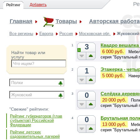
Ре
Добавить
Рейтинг
Главная
Товары
Авторская работа
Все регионы
Европа
Россия
Московская обл.
Жуковский
3
Квадро вешалка 
1
1
6 000 руб.
Мебел
Найти товар или
услугу
серия "Брутальный 
1
Этажерка - четыр
2
5 000 руб.
Навер
0
Селёдка деревян
3
20 000 руб.
Полк
серия "Брутальный 
"Свежие" рейтинги:
Рейтинг губернаторов (глав
0
Брутальная полк
4
субъектов) Российской
13 000 руб.
Мебе
Федерации
серия "Брутальный 
Рейтинг детских
оздоровительных лагерей