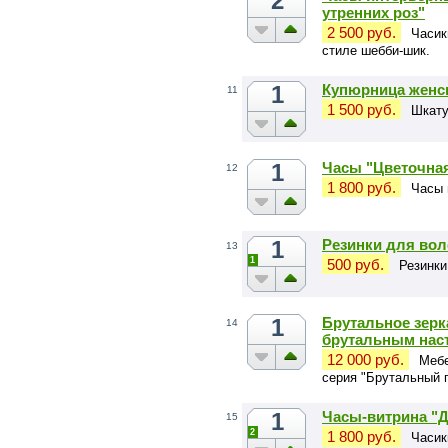
2
утренних роз"
2 500 руб.
Часик
стиле шебби-шик.
1
Купюрница женс
11
1 500 руб.
Шкату
1
Часы "Цветочна
12
1 800 руб.
Часы 
1
Резинки для вол
13
1
500 руб.
Резинки
1
Брутальное зерк
14
брутальным нас
12 000 руб.
Мебе
серия "Брутальный 
1
Часы-витрина "Д
15
2
1 800 руб.
Часик