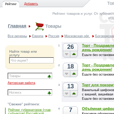
То
Добавить
Рейтинг
Рейтинг товаров и услуг. От зубочис
отд
Главная
Товары
Все регионы
Европа
Россия
Московская обл.
Богородский
26
Торт - Поздравл
1
день рождения!
Найти товар или
Ешьте без остановки
услугу
18
Торт - Поздравл
2
день рождения!
Ешьте без остановки
Авторская работа
13
Торт для покори
3
Ванильный шифоновы
с вишней, вишнёвая 
Ешьте без остановки
"Свежие" рейтинги:
7
Объёмная цифра
4
Рейтинг губернаторов (глав
субъектов) Российской
Красивое оформлени