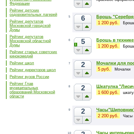
Федерации
Рейтинг детских
оздоровительных лагерей
6
Брошь "Серебря
5
Рейтинг депутатов
1 200 руб.
Брошь
Московской городской
Думы
Рейтинг депутатов
5
Брошь в технике
6
Московской областной
Думы
1
1 200 руб.
Брошь
Рейтинг старых советских
кинокомедий
2
Мочалки для пос
Рейтинг школ
7
5 руб.
Мочалки
Рейтинг директоров школ
Рейтинг вузов России
Рейтинг Глав
2
Шкатулка "Лиси
8
муниципальных
1 600 руб.
образований Московской
шкату
области
2
Часы"Шиповник
9
2 200 руб.
Часы 
Часы интерьерн
10