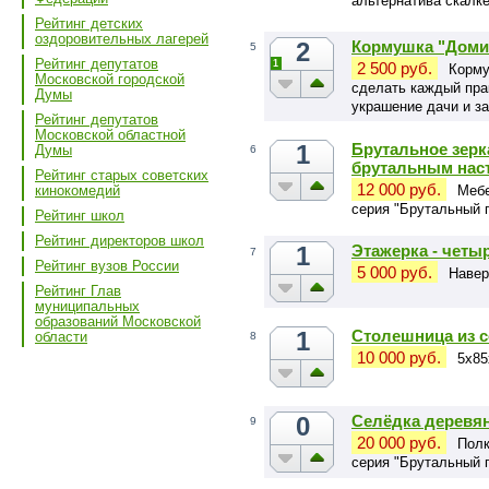
альтернатива скалке
сковородке.
Рейтинг детских
оздоровительных лагерей
2
Кормушка "Домик
5
Рейтинг депутатов
1
2 500 руб.
Корму
Московской городской
сделать каждый прак
Думы
украшение дачи и за
Рейтинг депутатов
Московской областной
1
Брутальное зерк
Думы
6
брутальным нас
Рейтинг старых советских
12 000 руб.
Мебе
кинокомедий
серия "Брутальный 
Рейтинг школ
Рейтинг директоров школ
1
Этажерка - четыр
7
Рейтинг вузов России
5 000 руб.
Навер
Рейтинг Глав
муниципальных
образований Московской
1
Столешница из 
области
8
10 000 руб.
5х85
0
Селёдка деревян
9
20 000 руб.
Полк
серия "Брутальный 