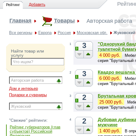
Рейтин
Добавить
Рейтинг
Главная
Товары
Авторская работа
Все регионы
Европа
Россия
Московская обл.
Жуковский
3
"Однорукий банд
1
туалетной бумаг
3
Найти товар или
4 000 руб.
услугу
Мебел
серия "Брутальный 
3
Квадро вешалка 
2
1
6 000 руб.
Мебел
серия "Брутальный 
Дом и интерьер
Подарки и сувениры
2
Брутальная крова
3
1
25 000 руб.
Мебе
серия "Брутальный 
2
Дубовая дубинка
4
"Свежие" рейтинги:
мужчине
Рейтинг губернаторов (глав
1 400 руб.
В опр
субъектов) Российской
Федерации