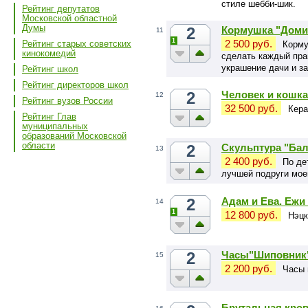
стиле шебби-шик.
Рейтинг депутатов
Московской областной
Думы
2
Кормушка "Домик
11
1
2 500 руб.
Рейтинг старых советских
Корму
кинокомедий
сделать каждый прак
украшение дачи и за
Рейтинг школ
Рейтинг директоров школ
2
Человек и кошка
12
Рейтинг вузов России
32 500 руб.
Кера
Рейтинг Глав
муниципальных
образований Московской
области
2
Скульптура "Ба
13
2 400 руб.
По де
лучшей подруги мое
2
Адам и Ева. Ежи
14
1
12 800 руб.
Нэцк
2
Часы"Шиповник
15
2 200 руб.
Часы 
Брутальная крова