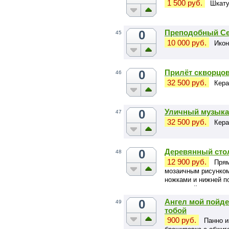
1 500 руб.
Шкату
0
Преподобный Се
45
10 000 руб.
Икон
0
Прилёт скворцо
46
32 500 руб.
Кера
0
Уличный музыка
47
32 500 руб.
Кера
0
Деревянный сто
48
12 900 руб.
Прям
мозаичным рисунко
ножками и нижней п
обеденной или столо
0
Ангел мой пойде
49
тобой
900 руб.
Панно и