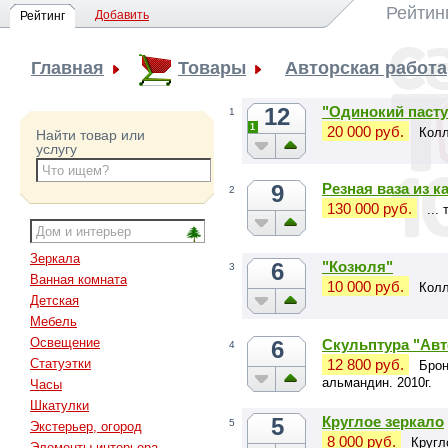
Рейтин
Добавить
Рейтинг
Главная
Товары
Авторская работа
12
"Одинокий пасту
1
1
20 000 руб.
Колл
Найти товар или
услугу
9
Резная ваза из к
2
130 000 руб.
...
Зеркала
6
"Козюля"
3
Ванная комната
10 000 руб.
Колл
Детская
Мебель
Освещение
6
Скульптура "Авт
4
12 800 руб.
Статуэтки
Брон
альмандин. 2010г.
Часы
Шкатулки
5
Круглое зеркало
5
Экстерьер, огород
8 000 руб.
Кругл
Элементы интерьера