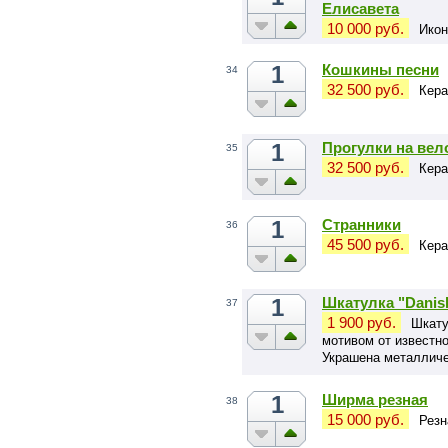
Елисавета
10 000 руб.
Икон
1
Кошкины песни
34
32 500 руб.
Кера
1
Прогулки на вел
35
32 500 руб.
Кера
1
Странники
36
45 500 руб.
Кера
1
Шкатулка "Danish
37
1 900 руб.
Шкату
мотивом от известно
Украшена металличе
отлитым вручную и 
1
Ширма резная
38
15 000 руб.
Резн