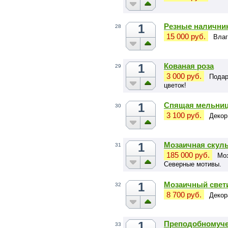
1
Резные налични
28
15 000 руб.
Влаг
1
Кованая роза
29
3 000 руб.
Подар
цветок!
1
Спящая мельни
30
3 100 руб.
Декор
1
Мозаичная скул
31
185 000 руб.
Моз
Северные мотивы.
1
Мозаичный свет
32
8 700 руб.
Декор
1
Преподобномуче
33