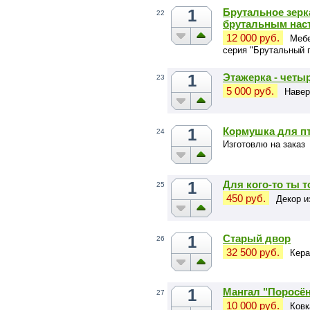
1
Брутальное зерк
22
брутальным нас
12 000 руб.
Мебе
серия "Брутальный 
1
Этажерка - четыр
23
5 000 руб.
Навер
1
Кормушка для п
24
Изготовлю на заказ
1
Для кого-то ты 
25
450 руб.
Декор и
1
Старый двор
26
32 500 руб.
Кера
1
Мангал "Поросё
27
10 000 руб.
Ковк