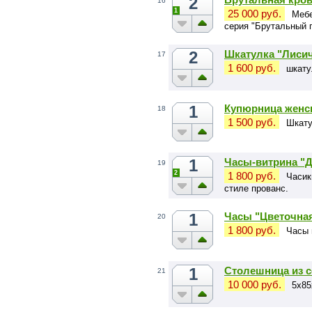
2
16
1
25 000 руб.
Мебе
серия "Брутальный 
2
Шкатулка "Лиси
17
1 600 руб.
шкату
1
Купюрница женс
18
1 500 руб.
Шкату
1
Часы-витрина "Д
19
2
1 800 руб.
Часик
стиле прованс.
1
Часы "Цветочна
20
1 800 руб.
Часы 
1
Столешница из 
21
10 000 руб.
5х85