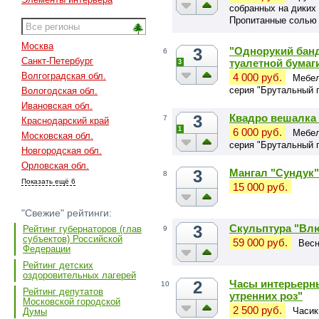
собранных на диких
Пропитанные солью 
обработке.
Москва
3
"Однорукий банд
6
Санкт-Петербург
туалетной бумаг
3
Волгоградская обл.
4 000 руб.
Мебел
серия "Брутальный 
Вологодская обл.
Ивановская обл.
3
Квадро вешалка 
7
Краснодарский край
1
6 000 руб.
Мебел
Московская обл.
серия "Брутальный 
Новгородская обл.
Орловская обл.
3
Мангал "Сундук"
8
Показать ещё 6
15 000 руб.
"Свежие" рейтинги:
3
Скульптура "Вл
Рейтинг губернаторов (глав
9
субъектов) Российской
59 000 руб.
Весн
Федерации
Рейтинг детских
оздоровительных лагерей
2
Часы интерьерн
10
Рейтинг депутатов
утренних роз"
Московской городской
2 500 руб.
Часик
Думы