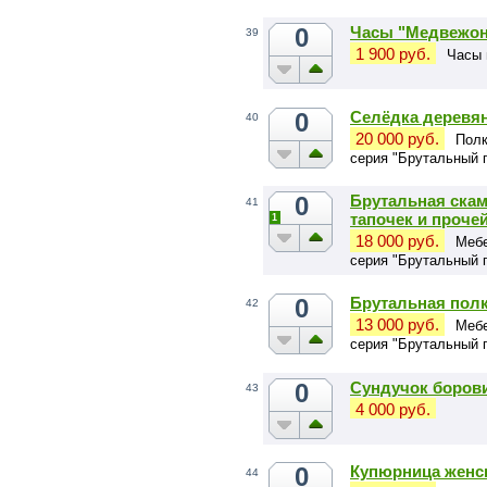
0
Часы "Медвежон
39
1 900 руб.
Часы 
0
Селёдка деревян
40
20 000 руб.
Полк
серия "Брутальный 
0
Брутальная ска
41
тапочек и проче
1
18 000 руб.
Мебе
серия "Брутальный 
0
Брутальная полк
42
13 000 руб.
Мебе
серия "Брутальный 
0
Сундучок боров
43
4 000 руб.
0
Купюрница женск
44