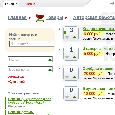
Ре
Добавить
Рейтинг
Главная
Товары
Авторская работа
3
Квадро вешалка 
1
1
6 000 руб.
Мебел
Найти товар или
услугу
серия "Брутальный 
1
Этажерка - четыр
2
5 000 руб.
Навер
0
Селёдка деревян
3
20 000 руб.
Полк
Балашиха
серия "Брутальный 
Жуковский
0
Брутальная полк
4
"Свежие" рейтинги:
13 000 руб.
Мебе
серия "Брутальный 
Рейтинг губернаторов (глав
субъектов) Российской
Федерации
Рейтинг детских